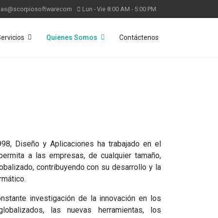
tas@scorpiosoftwarecom
Lun - Vie 8:00 AM - 5:00 PM
ervicios
Quienes Somos
Contáctenos
98, Diseño y Aplicaciones ha trabajado en el
permita a las empresas, de cualquier tamaño,
balizado, contribuyendo con su desarrollo y la
rmático.
nstante investigación de la innovación en los
lobalizados, las nuevas herramientas, los